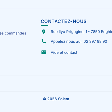
CONTACTEZ-NOUS
place
Rue Ilya Prigogine, 1 - 7850 Enghi
 mes commandes
phone
Appelez nous au : 02 397 98 90
email
Aide et contact
© 2026 Solera