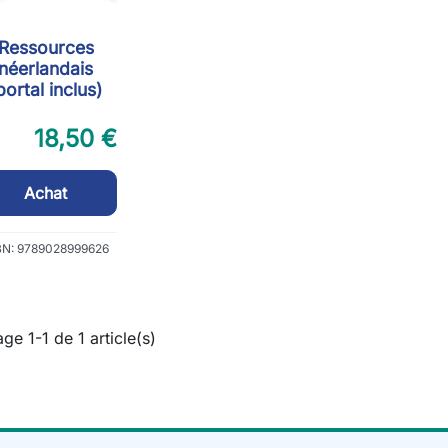
Ressources
néerlandais
portal inclus)
18,50 €
Achat
BN: 9789028999626
age 1-1 de 1 article(s)