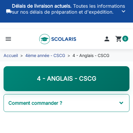
Délais de livraison actuels.
Toutes les informations
keyboard_arrow_down
local_shipping
sur nos délais de préparation et d'expédition.
menu

shopping_cart
0
Accueil
4ème année - CSCG
4 - Anglais - CSCG
4 - ANGLAIS - CSCG
Comment commander ?